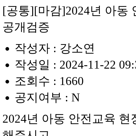
[공통][마감]2024년 
공개검증
작성자 :
강소연
작성일 :
2024-11-22 09:
조회수 :
1660
공지여부 :
N
2024년 아동 안전교육 
해주시고,